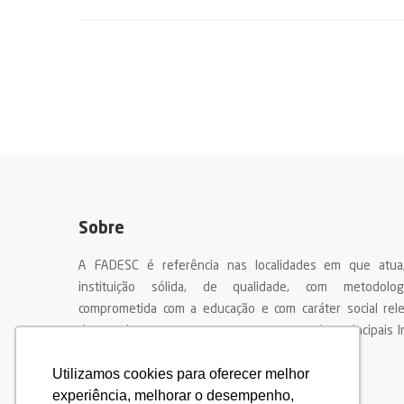
Sobre
A FADESC é referência nas localidades em que atu
instituição sólida, de qualidade, com metodologi
comprometida com a educação e com caráter social rel
destacada por seus egressos como uma das principais In
Ensino do nosso país
Utilizamos cookies para oferecer melhor
experiência, melhorar o desempenho,